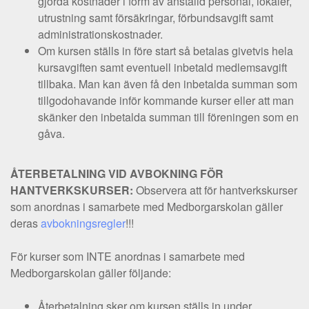
gjorda kostnader i form av anställd personal, lokaler,
utrustning samt försäkringar, förbundsavgift samt
administrationskostnader.
Om kursen ställs in före start så betalas givetvis hela
kursavgiften samt eventuell inbetald medlemsavgift
tillbaka. Man kan även få den inbetalda summan som
tillgodohavande inför kommande kurser eller att man
skänker den inbetalda summan till föreningen som en
gåva.
ÅTERBETALNING VID AVBOKNING FÖR
HANTVERKSKURSER:
Observera att för hantverkskurser
som anordnas i samarbete med Medborgarskolan gäller
deras
avbokningsregler
!!!
För kurser som INTE anordnas i samarbete med
Medborgarskolan gäller följande:
Återbetalning sker om kursen ställs in under