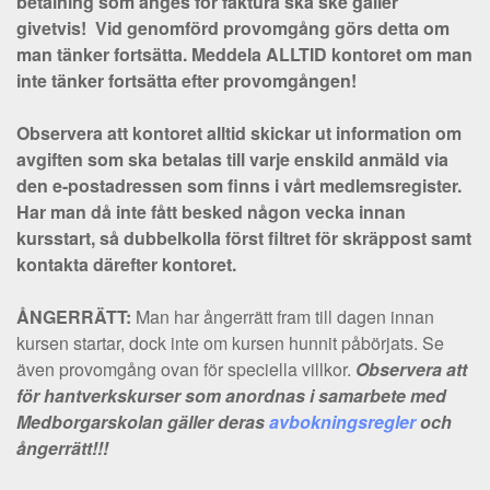
betalning som anges för faktura ska ske gäller
givetvis!
Vid genomförd provomgång görs detta om
man tänker fortsätta.
Meddela ALLTID kontoret om man
inte tänker fortsätta efter provomgången!
Observera att kontoret alltid skickar ut information om
avgiften som ska betalas till varje enskild anmäld via
den e-postadressen som finns i vårt medlemsregister.
Har man då inte fått besked någon vecka innan
kursstart, så dubbelkolla först filtret för skräppost samt
kontakta
därefter
kontoret.
ÅNGERRÄTT:
Man har ångerrätt fram till dagen innan
kursen startar, dock inte om kursen hunnit påbörjats. Se
även provomgång ovan för speciella villkor.
Observera att
för hantverkskurser som anordnas i samarbete med
Medborgarskolan gäller deras
avbokningsregler
och
ångerrätt!!!