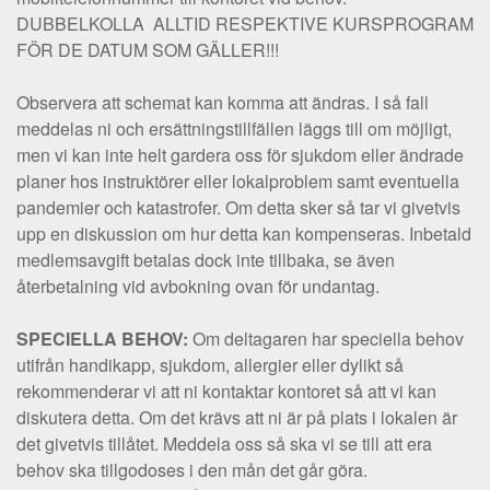
DUBBELKOLLA ALLTID RESPEKTIVE KURSPROGRAM
FÖR DE DATUM SOM GÄLLER!!!
Observera att schemat kan komma att ändras. I så fall
meddelas ni och ersättningstillfällen läggs till om möjligt,
men vi kan inte helt gardera oss för sjukdom eller ändrade
planer hos instruktörer eller lokalproblem samt eventuella
pandemier och katastrofer. Om detta sker så tar vi givetvis
upp en diskussion om hur detta kan kompenseras. Inbetald
medlemsavgift betalas dock inte tillbaka, se även
återbetalning vid avbokning ovan för undantag.
SPECIELLA BEHOV:
Om deltagaren har speciella behov
utifrån handikapp, sjukdom, allergier eller dylikt så
rekommenderar vi att ni kontaktar kontoret så att vi kan
diskutera detta. Om det krävs att ni är på plats i lokalen är
det givetvis tillåtet. Meddela oss så ska vi se till att era
behov ska tillgodoses i den mån det går göra.