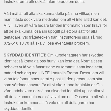
Instruktörerna blir också informerade om detta.
Vårt mål är att alla ska kunna delta på sina villkor, men
man måste dock vara medveten om att vi inte alltid kan det.
Vi vill även att våra ledare får den information som krävs för
att de ska kunna lösa sin uppgift på ett bra sätt för alla
deltagare. Vid frågetecken från instruktörens sida så ring
072-510 13 70 så ska vi lösa eventuella problem.
SKYDDAD IDENTITET:
Om kursdeltagaren har skyddad
identitet så kontakta oss hur vi kan lösa det. Normalt sett
behöver vi få veta åtminstone ett förnamn samt födelseår,
månad och dag men INTE kontrollsiffrorna. Dessutom vill
vi ha telefonnummer samt e-post till den person som står
som vårdnadshavare för att vi ska kunna kontakta er. Om
vårdnadshavare också har skyddad identitet uppskattar vi
att detta kommuniceras så vi vet om det. Observera att våra
instruktörer kommer att få veta om att deltagaren har
skyddad identitet.