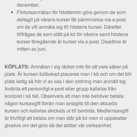
december.
Förtursanmälan för hösttermin görs genom de som
deltagit på vårens kurser får påminnelse via e-post
om de vill anmäla sig till höstens kurser. Därefter
tillfrågas de som stått på kö för vårens samt höstens
kurser föregående år kurser via e-post. Deadline är
mitten av juni.
KÖPLATS:
Anmälan i sig räcker inte för att vara säker på
plats. Är kursen fullbokad placeras man i kö och om det blir
plats ledig så hör vi av oss i den ordning man anmält sig.
Invänta ett personligt e-post eller grupp kallelse från
kontoret i så fall. Observera att man inte behöver betala
någon kursavgift förrän man antagits till den aktuella
kursen och kallelse skickats ut till berörda. Medlemsavgift
är frivilligt att betala om man står på kö men vi uppskattar
givetvis om det görs då det stöttar vår verksamhet.