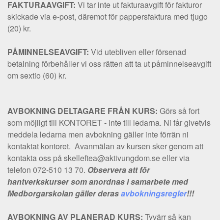
FAKTURAAVGIFT:
Vi tar inte ut fakturaavgift för fakturor
skickade via e-post, däremot för pappersfaktura med tjugo
(20) kr.
PÅMINNELSEAVGIFT:
Vid utebliven eller försenad
betalning förbehåller vi oss rätten att ta ut påminnelseavgift
om sextio (60) kr.
AVBOKNING DELTAGARE FRÅN KURS:
Görs så fort
som möjligt till KONTORET - inte till ledarna. Ni får givetvis
meddela ledarna men avbokning gäller inte förrän ni
kontaktat kontoret. Avanmälan av kursen sker genom att
kontakta oss på skelleftea@aktivungdom.se eller via
telefon 072-510 13 70.
Observera att för
hantverkskurser som anordnas i samarbete med
Medborgarskolan gäller deras
avbokningsregler
!!!
AVBOKNING AV PLANERAD KURS:
Tyvärr så kan