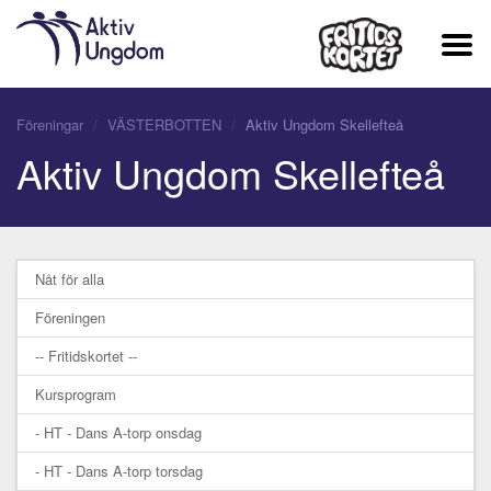
Föreningar
VÄSTERBOTTEN
Aktiv Ungdom Skellefteå
Aktiv Ungdom Skellefteå
Nåt för alla
Föreningen
-- Fritidskortet --
Kursprogram
- HT - Dans A-torp onsdag
- HT - Dans A-torp torsdag