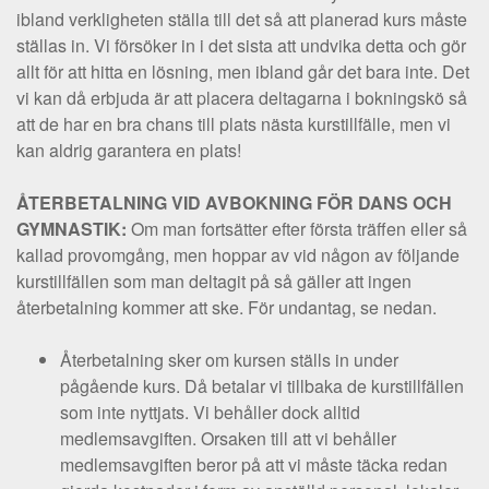
ibland verkligheten ställa till det så att planerad kurs måste
ställas in. Vi försöker in i det sista att undvika detta och gör
allt för att hitta en lösning, men ibland går det bara inte. Det
vi kan då erbjuda är att placera deltagarna i bokningskö så
att de har en bra chans till plats nästa kurstillfälle, men vi
kan aldrig garantera en plats!
ÅTERBETALNING VID AVBOKNING
FÖR DANS OCH
GYMNASTIK:
Om man fortsätter efter första träffen eller så
kallad provomgång, men hoppar av vid någon av följande
kurstillfällen som man deltagit på så gäller att ingen
återbetalning kommer att ske. För undantag, se nedan.
Återbetalning sker om kursen ställs in under
pågående kurs. Då betalar vi tillbaka de kurstillfällen
som inte nyttjats. Vi behåller dock alltid
medlemsavgiften. Orsaken till att vi behåller
medlemsavgiften beror på att vi måste täcka redan