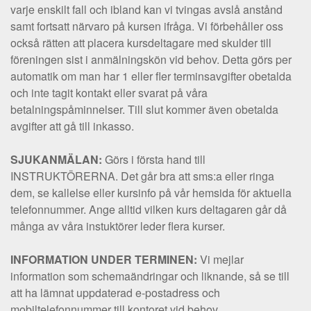
varje enskilt fall och ibland kan vi tvingas avslå anstånd
samt fortsatt närvaro på kursen ifråga. Vi förbehåller oss
också rätten att placera kursdeltagare med skulder till
föreningen sist i anmälningskön vid behov. Detta görs per
automatik om man har 1 eller fler terminsavgifter obetalda
och inte tagit kontakt eller svarat på våra
betalningspåminnelser. Till slut kommer även obetalda
avgifter att gå till inkasso.
SJUKANMÄLAN:
Görs i första hand till
INSTRUKTÖRERNA. Det går bra att sms:a eller ringa
dem, se kallelse eller kursinfo på vår hemsida för aktuella
telefonnummer. Ange alltid vilken kurs deltagaren går då
många av våra instuktörer leder flera kurser.
INFORMATION UNDER TERMINEN:
Vi mejlar
information som schemaändringar och liknande, så se till
att ha lämnat uppdaterad e-postadress och
mobiltelefonnummer till kontoret vid behov.