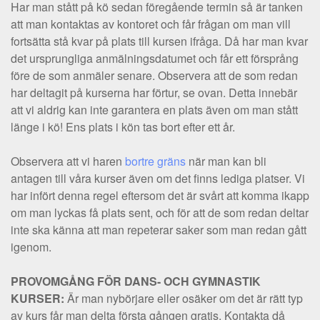
Har man stått på kö sedan föregående termin så är tanken
att man kontaktas av kontoret och får frågan om man vill
fortsätta stå kvar på plats till kursen ifråga. Då har man kvar
det ursprungliga anmälningsdatumet och får ett försprång
före de som anmäler senare. Observera att de som redan
har deltagit på kurserna har förtur, se ovan. Detta innebär
att vi aldrig kan inte garantera en plats även om man stått
länge i kö! Ens plats i kön tas bort efter ett år.
Observera att vi haren
bortre gräns
när man kan bli
antagen till våra kurser även om det finns lediga platser. Vi
har infört denna regel eftersom det är svårt att komma ikapp
om man lyckas få plats sent, och för att de som redan deltar
inte ska känna att man repeterar saker som man redan gått
igenom.
PROVOMGÅNG FÖR DANS- OCH GYMNASTIK
KURSER:
Är man nybörjare eller osäker om det är rätt typ
av kurs får man delta första gången gratis. Kontakta då