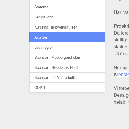
Stämma
Har man
Lediga jobb
Preskri
Kursinfo Hantverkskurser
Då före
Avgifter
slutlig
skulden
Ledarregler
18 år s
Sponsor - Medborgarskolan
Normalt
Sponsor - Swedbank Nord
K
ronof
Sponsor - LF Västerbotten
GDPR
Vi förb
Detta g
betalni