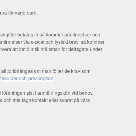
ra för varje barn.
savgifter betalas in så kommer påminnelser och
påminnelser via e-post och fysiskt brev, så kommer
vera att det blir till målsman för deltagare under
 alltid förlängas om man följer de krav som
r
skulder-och-preskription
ll föreningen sist i anmälningskön vid behov.
 och inte tagit kontakt eller svarat på våra