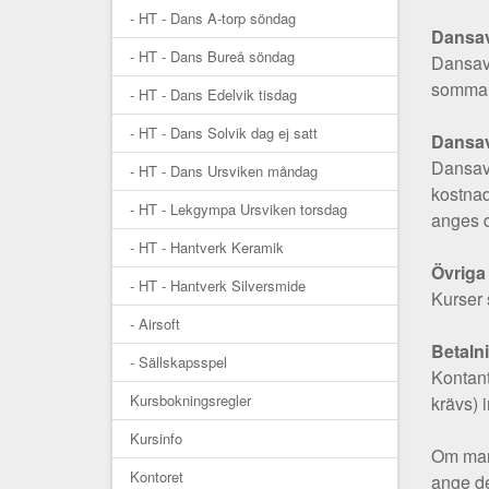
- HT - Dans A-torp söndag
Dansav
- HT - Dans Bureå söndag
Dansavg
sommard
- HT - Dans Edelvik tisdag
- HT - Dans Solvik dag ej satt
Dansavg
Dansavg
- HT - Dans Ursviken måndag
kostnad
- HT - Lekgympa Ursviken torsdag
anges d
- HT - Hantverk Keramik
Övriga 
- HT - Hantverk Silversmide
Kurser 
- Airsoft
Betaln
- Sällskapsspel
Kontant
Kursbokningsregler
krävs) 
Kursinfo
Om man 
Kontoret
ange de