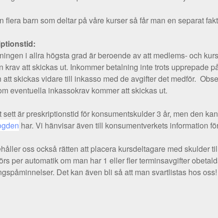
 flera barn som deltar på våre kurser så får man en separat faktu
ptionstid:
ningen i allra högsta grad är beroende av att medlems- och kur
en krav att skickas ut. Inkommer betalning inte trots upprepade 
 att skickas vidare till inkasso med de avgifter det medför. Obser
om eventuella inkassokrav kommer att skickas ut.
 sett är preskriptionstid för konsumentskulder 3 år, men den kan
ogden
har. Vi hänvisar även till konsumentverkets information fö
ehåller oss också rätten att placera kursdeltagare med skulder ti
örs per automatik om man har 1 eller fler terminsavgifter obetalda
ngspåminnelser. Det kan även bli så att man svartlistas hos oss!