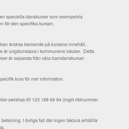
, men speciella danskurser som exempelvis
 för den specifika kursen.
en kan ändras beroende på kursens innehåll,
ängre är ungdomstaxa i kommunens lokaler. Detta
ser är separata från våra barndanskurser.
pecifik kurs för mer information.
eller swishas till 123 188 68 94 (inget riktnummer
alning. I övriga fall där ingen faktura erhållits
na.