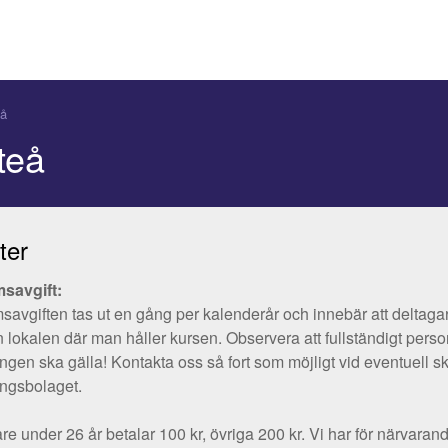
eå
teå
ter
savgift:
avgiften tas ut en gång per kalenderår och innebär att deltagaren 
n lokalen där man håller kursen. Observera att fullständigt pers
ingen ska gälla! Kontakta oss så fort som möjligt vid eventuell s
ingsbolaget.
re under 26 år betalar 100 kr, övriga 200 kr. Vi har för närvara