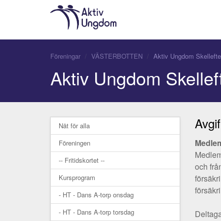
Föreningar
VÄSTERBOTTEN
Aktiv Ungdom Skelleft
Aktiv Ungdom Skellef
Avgif
Nåt för alla
Medlem
Föreningen
Medlems
-- Fritidskortet --
och frå
Kursprogram
försäkr
försäkr
- HT - Dans A-torp onsdag
- HT - Dans A-torp torsdag
Deltaga