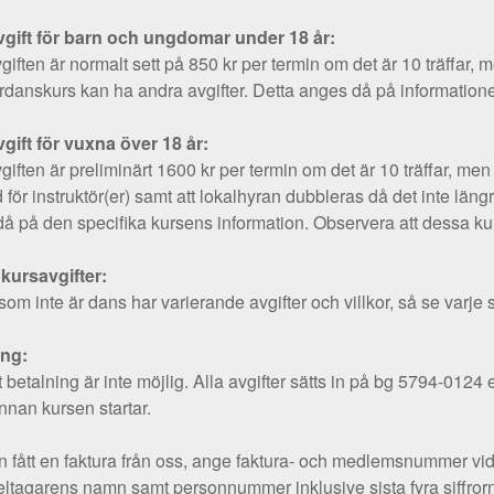
gift för barn och ungdomar under 18 år:
iften är normalt sett på 850 kr per termin om det är 10 träffar
anskurs kan ha andra avgifter. Detta anges då på informationen
ift för vuxna över 18 år:
iften är preliminärt 1600 kr per termin om det är 10 träffar, m
 för instruktör(er) samt att lokalhyran dubbleras då det inte l
å på den specifika kursens information. Observera att dessa kur
kursavgifter:
som inte är dans har varierande avgifter och villkor, så se varje s
ing:
 betalning är inte möjlig. Alla avgifter sätts in på bg 5794-0124 
innan kursen startar.
fått en faktura från oss, ange faktura- och medlemsnummer vid bet
ltagarens namn samt personnummer inklusive sista fyra siffror