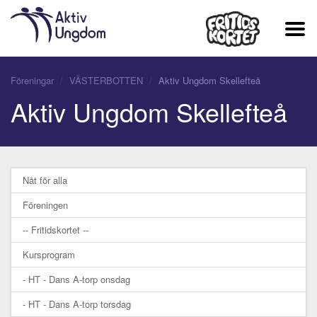
Föreningar
VÄSTERBOTTEN
Aktiv Ungdom Skellefteå
Aktiv Ungdom Skellefteå
Nåt för alla
Föreningen
-- Fritidskortet --
Kursprogram
- HT - Dans A-torp onsdag
- HT - Dans A-torp torsdag