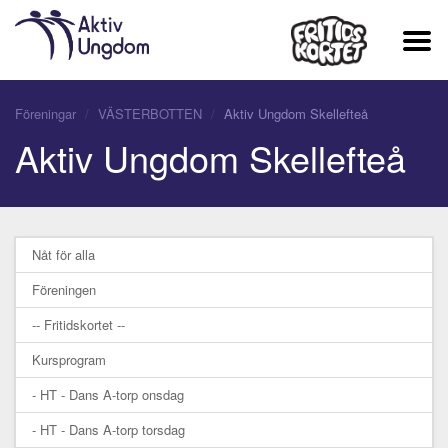
Föreningar
VÄSTERBOTTEN
Aktiv Ungdom Skellefteå
Aktiv Ungdom Skellefteå
Nåt för alla
Föreningen
-- Fritidskortet --
Kursprogram
- HT - Dans A-torp onsdag
- HT - Dans A-torp torsdag