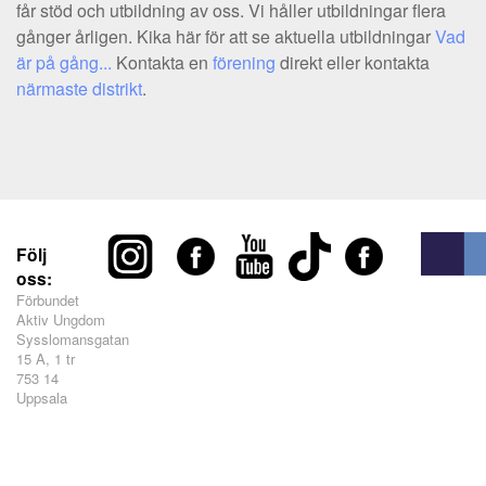
får stöd och utbildning av oss. Vi håller utbildningar flera
gånger årligen. Kika här för att se aktuella utbildningar
Vad
är på gång...
Kontakta en
förening
direkt eller kontakta
närmaste distrikt
.
Följ
oss:
Förbundet
Aktiv Ungdom
Sysslomansgatan
15 A, 1 tr
753 14
Uppsala