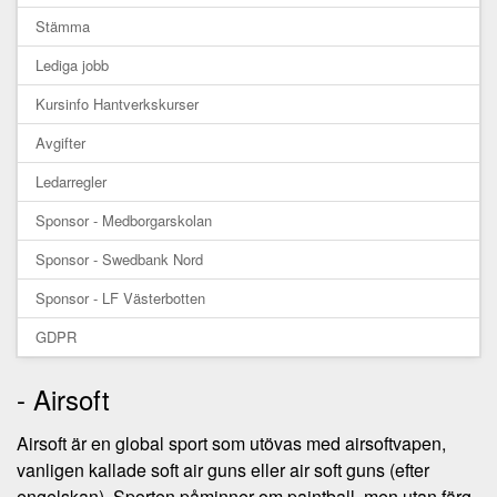
Stämma
Lediga jobb
Kursinfo Hantverkskurser
Avgifter
Ledarregler
Sponsor - Medborgarskolan
Sponsor - Swedbank Nord
Sponsor - LF Västerbotten
GDPR
- Airsoft
Airsoft är en global sport som utövas med airsoftvapen,
vanligen kallade soft air guns eller air soft guns (efter
engelskan). Sporten påminner om paintball, men utan färg