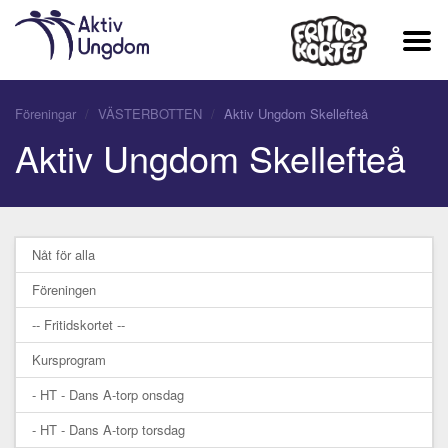
Föreningar
VÄSTERBOTTEN
Aktiv Ungdom Skellefteå
Aktiv Ungdom Skellefteå
Nåt för alla
Föreningen
-- Fritidskortet --
Kursprogram
- HT - Dans A-torp onsdag
- HT - Dans A-torp torsdag