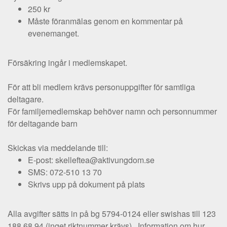
250 kr
Måste föranmälas genom en kommentar på
evenemanget.
Försäkring ingår i medlemskapet.
För att bli medlem krävs personuppgifter för samtliga
deltagare.
För familjemedlemskap behöver namn och personnummer
för deltagande barn
Skickas via meddelande till:
E-post: skelleftea@aktivungdom.se
SMS: 072-510 13 70
Skrivs upp på dokument på plats
Alla avgifter sätts in på bg 5794-0124 eller swishas till 123
188 68 94 (inget riktnummer krävs). Information om hur