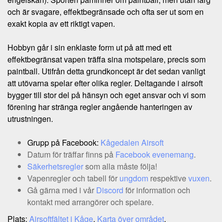
och är svagare, effektbegränsade och ofta ser ut som en
exakt kopia av ett riktigt vapen.
Hobbyn går i sin enklaste form ut på att med ett
effektbegränsat vapen träffa sina motspelare, precis som
paintball. Utifrån detta grundkoncept är det sedan vanligt
att utövarna spelar efter olika regler. Deltagande i airsoft
bygger till stor del på hänsyn och eget ansvar och vi som
förening har stränga regler angående hanteringen av
utrustningen.
Grupp på Facebook:
Kågedalen Airsoft
Datum för träffar finns på
Facebook evenemang
.
Säkerhetsregler
som alla måste följa!
Vapenregler och tabell för
ungdom
respektive
vuxen
.
Gå gärna med i vår
Discord
för information och
kontakt med arrangörer och spelare.
Plats:
Airsoftfältet i Kåge
.
Karta över området
.