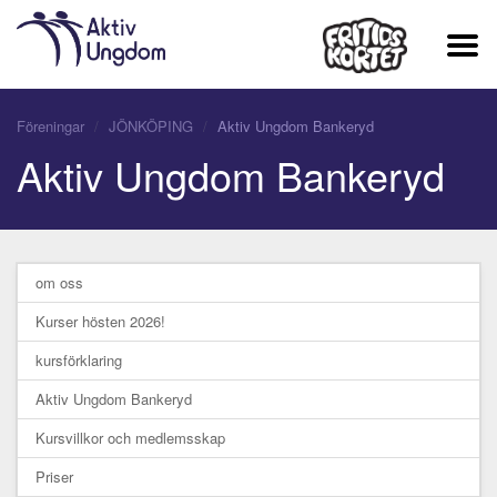
Föreningar
JÖNKÖPING
Aktiv Ungdom Bankeryd
Aktiv Ungdom Bankeryd
om oss
Kurser hösten 2026!
kursförklaring
Aktiv Ungdom Bankeryd
Kursvillkor och medlemsskap
Priser