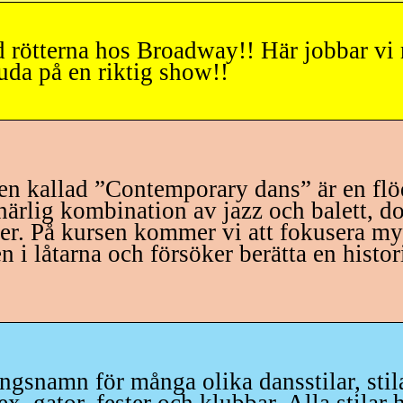
d rötterna hos Broadway!! Här jobbar v
juda på en riktig show!!
en kallad ”Contemporary dans” är en flö
härlig kombination av jazz och balett, doc
ser. På kursen kommer vi att fokusera my
n i låtarna och försöker berätta en histo
ngsnamn för många olika dansstilar, stila