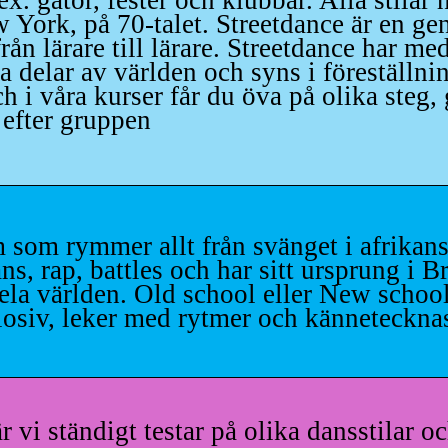
tex. gator, fester och klubbar. Alla stil
w York, på 70-talet. Streetdance är en ge
ån lärare till lärare. Streetdance har med
a delar av världen och syns i föreställnin
ch i våra kurser får du öva på olika steg,
 efter gruppen
 som rymmer allt från svänget i afrikansk
ns, rap, battles och har sitt ursprung i
ela världen. Old school eller New schoo
losiv, leker med rytmer och känneteckna
är vi ständigt testar på olika dansstilar