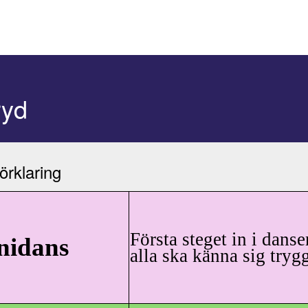
ryd
örklaring
Första steget in i dans
nidans
alla ska känna sig try