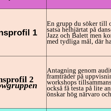
En grupp du söker till
satsa helhjärtat på da
sprofil 1
Jazz och Balett men kom
med tydliga mål, där h
Antagning genom audit
framträder på uppvisni
sprofil 2
workshops tillsammans
owgruppen
också få testa på lite a
önskar hög närvaro och