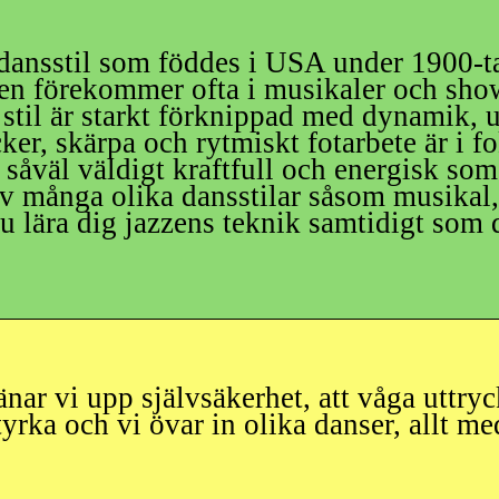
dansstil som föddes i USA under 1900-ta
en förekommer ofta i musikaler och show
 stil är starkt förknippad med dynamik, u
acker, skärpa och rytmiskt fotarbete är i 
såväl väldigt kraftfull och energisk so
av många olika dansstilar såsom musikal, 
u lära dig jazzens teknik samtidigt som d
änar vi upp självsäkerhet, att våga uttr
tyrka och vi övar in olika danser, allt m