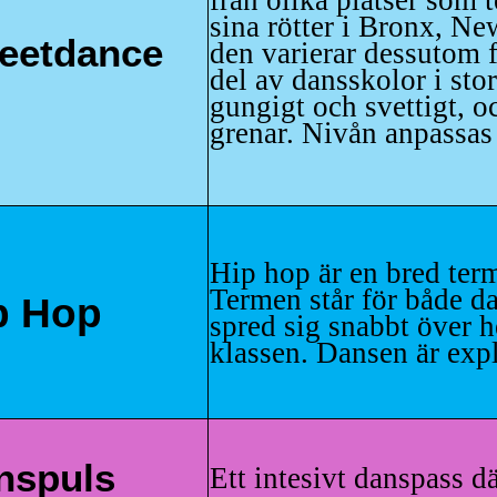
från olika platser som 
sina rötter i Bronx, Ne
reetdance
den varierar dessutom fr
del av dansskolor i stor
gungigt och svettigt, o
grenar. Nivån anpassas
Hip hop är en bred term
Termen står för både da
p Hop
spred sig snabbt över h
klassen. Dansen är exp
nspuls
Ett intesivt danspass d