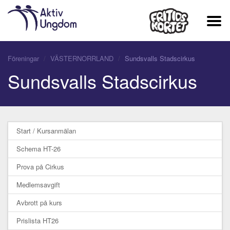
Föreningar
VÄSTERNORRLAND
Sundsvalls Stadscirkus
Sundsvalls Stadscirkus
Start / Kursanmälan
Schema HT-26
Prova på Cirkus
Medlemsavgift
Avbrott på kurs
Prislista HT26