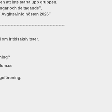
ten att inte starta upp gruppen.
ingar och deltagande".
 "Avgifter/info hösten 2026"
""""""""""""""""""""""""""""""""""""""""""""
m fritidsaktiviteter.
ening?
gdom.se
geförening.