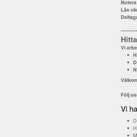
Notera 
Läs vå
Deltaga
""""""""
Hitt
Vi arbe
H
D
N
Välkom
Följ o
Vi ha
D
H
M