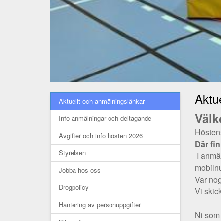
Aktu
Aktuellt och anmälningslänkar
Välk
Info anmälningar och deltagande
Höstens
Avgifter och info hösten 2026
Där fin
Styrelsen
I anmä
mobilnu
Jobba hos oss
Var nogg
Drogpolicy
Vi skic
Hantering av personuppgifter
Ni som 