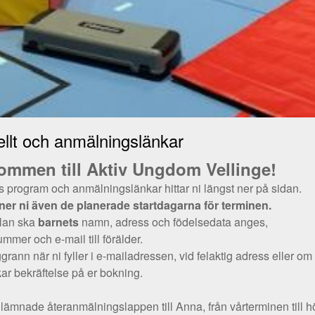
ellt och anmälningslänkar
ommen till Aktiv Ungdom Vellinge!
 program och anmälningslänkar hittar ni längst ner på sidan.
ner ni även de planerade startdagarna för terminen.
lan ska
barnets
namn, adress och födelsedata anges,
mmer och e-mail till förälder.
rann när ni fyller i e-mailadressen, vid felaktig adress eller om n
kar bekräftelse på er bokning.
lämnade återanmälningslappen till Anna, från vårterminen till h