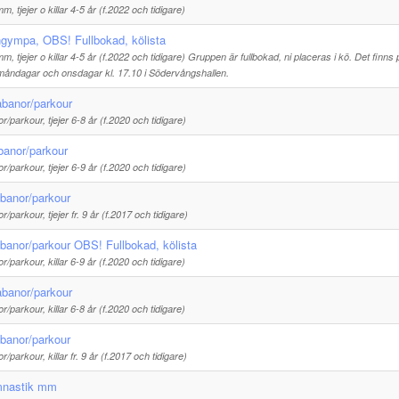
 tjejer o killar 4-5 år (f.2022 och tidigare)
gympa, OBS! Fullbokad, kölista
 tjejer o killar 4-5 år (f.2022 och tidigare) Gruppen är fullbokad, ni placeras i kö. Det finns 
måndagar och onsdagar kl. 17.10 i Södervångshallen.
abanor/parkour
r/parkour, tjejer 6-8 år (f.2020 och tidigare)
abanor/parkour
r/parkour, tjejer 6-9 år (f.2020 och tidigare)
jabanor/parkour
r/parkour, tjejer fr. 9 år (f.2017 och tidigare)
abanor/parkour OBS! Fullbokad, kölista
r/parkour, killar 6-9 år (f.2020 och tidigare)
abanor/parkour
r/parkour, killar 6-8 år (f.2020 och tidigare)
abanor/parkour
r/parkour, killar fr. 9 år (f.2017 och tidigare)
nastik mm