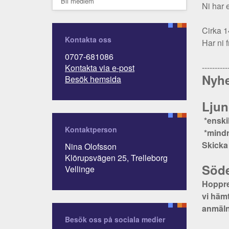
Bli medlem
Ni har 
Cirka 1
Kontakta oss
Har ni 
0707-681086
----------
Kontakta via e-post
Nyhe
Besök hemsida
Ljun
*enski
Kontaktperson
*mindr
Skicka
Nina Olofsson
Klörupsvägen 25, Trelleborg
Söd
Vellinge
Hoppre
vi hämt
anmäln
Besök oss på sociala medier