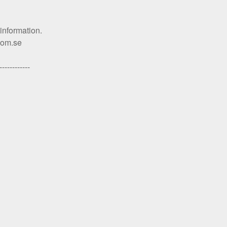
 information.
gdom.se
------------