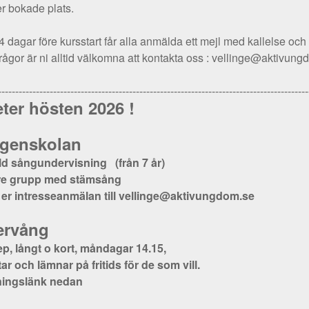
er bokade plats.
4 dagar före kursstart får alla anmälda ett mejl med kallelse och
frågor är ni alltid välkomna att kontakta oss : vellinge@aktivun
------------------------------------------------------------------------------------------
ter hösten 2026 !
genskolan
ld sångundervisning (från 7 år)
e grupp med stämsång
 er intresseanmälan till vellinge@aktivungdom.se
ervång
p, långt o kort, måndagar 14.15,
ar och lämnar på fritids för de som vill.
ingslänk nedan