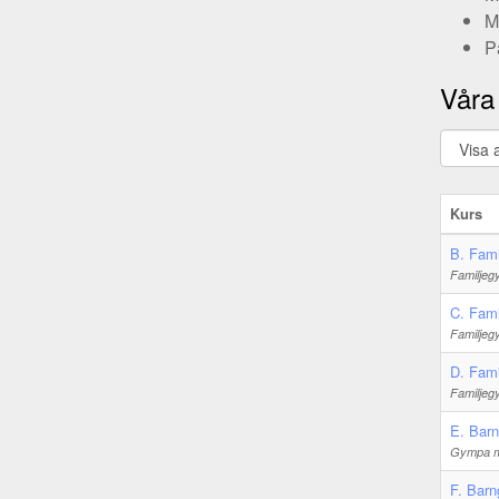
M
P
Våra 
Kurs
B. Fam
Familjeg
C. Fami
Familjeg
D. Fami
Familjeg
E. Bar
Gympa mm,
F. Bar