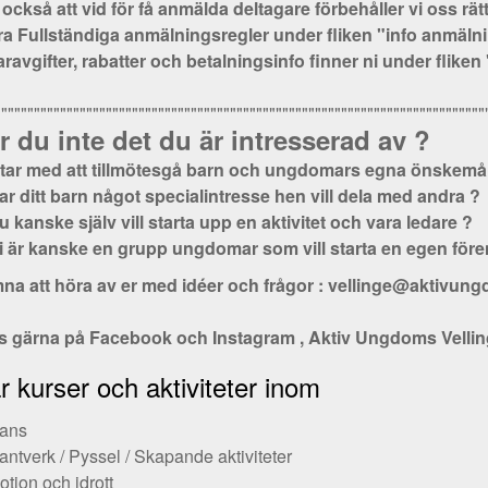
också att vid för få anmälda deltagare förbehåller vi oss rät
ra Fullständiga anmälningsregler under fliken "info anmäln
ravgifter, rabatter och betalningsinfo finner ni under fliken
"""""""""""""""""""""""""""""""""""""""""""""""""""""""""""""""""""""""""""
ar du inte det du är intresserad av ?
tar med att tillmötesgå barn och ungdomars egna önskemål o
ar ditt barn något specialintresse hen vill dela med andra ?
u kanske själv vill starta upp en aktivitet och vara ledare ?
i är kanske en grupp ungdomar som vill starta en egen för
na att höra av er med idéer och frågor : vellinge@aktivun
ss gärna på Facebook och Instagram , Aktiv Ungdoms Vellin
r kurser och aktiviteter inom
ans
antverk / Pyssel / Skapande aktiviteter
otion och idrott