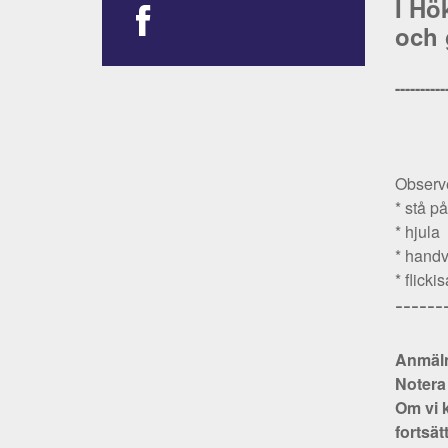
I Hö
och 
----------
Observe
* stå p
* hjula
* handv
* flick
------
Anmäln
Notera 
Om vi 
fortsät