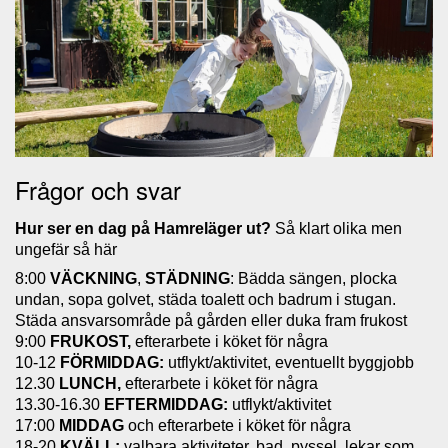
Frågor och svar
Hur ser en dag på Hamreläger ut?
Så klart olika men
ungefär så här
8:00
VÄCKNING
,
STÄDNING
: Bädda sängen, plocka
undan, sopa golvet, städa toalett och badrum i stugan.
Städa ansvarsområde på gården eller duka fram frukost
9:00
FRUKOST,
efterarbete i köket för några
10-12
FÖRMIDDAG:
utflykt/aktivitet, eventuellt byggjobb
12.30
LUNCH,
efterarbete i köket för några
13.30-16.30
EFTERMIDDAG:
utflykt/aktivitet
17:00
MIDDAG
och efterarbete i köket för några
18-20
KVÄLL:
valbara aktiviteter, bad, pyssel, lekar som