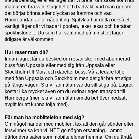
Medarbetarlägret är ett läger där vi pratar om saker som hur
man är en bra vän, stugchef och badvakt, vad man gör om
det börjar brinna eller olyckan är framme och vad
Hamreandan är för någonting. Självklart är detta också ett
vanligt läger där vi badar i poolen, leker lekar och berättar
spökhistorier... Du som har varit med på minst ett läger
tidigare är välkommen.
Hur reser man dit?
Innan lägret får du besked om resan sker med abonnerad
buss från Uppsala eller med tåg från Uppsala eller
Stockholm till Mora och därefter buss. Våra ledare följer
med från Uppsala och Stockholm men det går bra att stiga
på längs vägen. Skriv i anmälan var du vill stiga på. Lägret
kostar lika mycket även om du ordnar egen transport till
Hornberga (men skriv i anmälan om du behöver nedsatt
avgift för att kunna följa med).
Får man ha mobiltelefon med sig?
Om något händer med mobilen, tex att den går sönder eller
försvinner så kan vi INTE ge någon ersättning. Lämna
därför dyra saker som mobiltelefoner hemma. Om du ändå