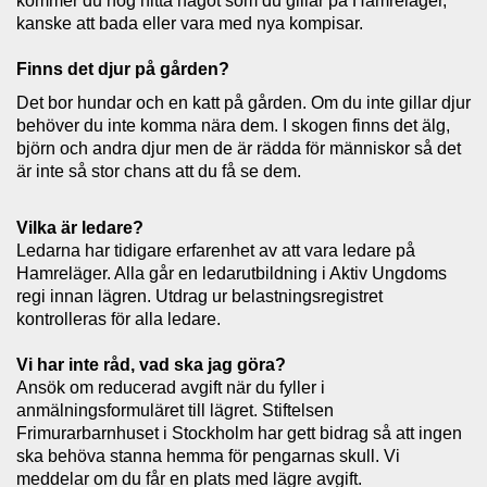
kommer du nog hitta något som du gillar på Hamreläger,
kanske att bada eller vara med nya kompisar.
Finns det djur på gården?
Det bor hundar och en katt på gården. Om du inte gillar djur
behöver du inte komma nära dem. I skogen finns det älg,
björn och andra djur men de är rädda för människor så det
är inte så stor chans att du få se dem.
Vilka är ledare?
Ledarna har tidigare erfarenhet av att vara ledare på
Hamreläger. Alla går en ledarutbildning i Aktiv Ungdoms
regi innan lägren. Utdrag ur belastningsregistret
kontrolleras för alla ledare.
Vi har inte råd, vad ska jag göra?
Ansök om reducerad avgift när du fyller i
anmälningsformuläret till lägret. Stiftelsen
Frimurarbarnhuset i Stockholm har gett bidrag så att ingen
ska behöva stanna hemma för pengarnas skull. Vi
meddelar om du får en plats med lägre avgift.