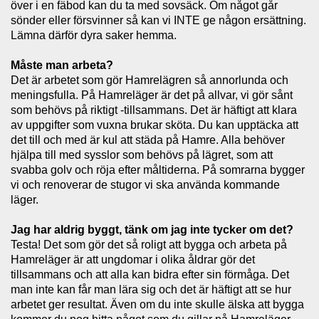
över i en fäbod kan du ta med sovsäck. Om något går
sönder eller försvinner så kan vi INTE ge någon ersättning.
Lämna därför dyra saker hemma.
Måste man arbeta?
Det är arbetet som gör Hamrelägren så annorlunda och
meningsfulla. På Hamreläger är det på allvar, vi gör sånt
som behövs på riktigt -tillsammans. Det är häftigt att klara
av uppgifter som vuxna brukar sköta. Du kan upptäcka att
det till och med är kul att städa på Hamre. Alla behöver
hjälpa till med sysslor som behövs på lägret, som att
svabba golv och röja efter måltiderna. På somrarna bygger
vi och renoverar de stugor vi ska använda kommande
läger.
Jag har aldrig byggt, tänk om jag inte tycker om det?
Testa! Det som gör det så roligt att bygga och arbeta på
Hamreläger är att ungdomar i olika åldrar gör det
tillsammans och att alla kan bidra efter sin förmåga. Det
man inte kan får man lära sig och det är häftigt att se hur
arbetet ger resultat. Även om du inte skulle älska att bygga