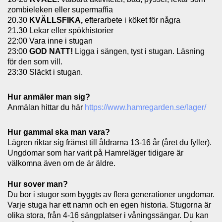
zombieleken eller supermaffia
20.30
KVÄLLSFIKA,
efterarbete i köket för några
21.30 Lekar eller spökhistorier
22:00 Vara inne i stugan
23:00
GOD NATT!
Ligga i sängen, tyst i stugan. Läsning
för den som vill.
23:30 Släckt i stugan.
Hur anmäler man sig?
Anmälan hittar du här
https://www.hamregarden.se/lager/
Hur gammal ska man vara?
Lägren riktar sig främst till åldrarna 13-16 år (året du fyller).
Ungdomar som har varit på Hamreläger tidigare är
välkomna även om de är äldre.
Hur sover man?
Du bor i stugor som byggts av flera generationer ungdomar.
Varje stuga har ett namn och en egen historia. Stugorna är
olika stora, från 4-16 sängplatser i våningssängar. Du kan