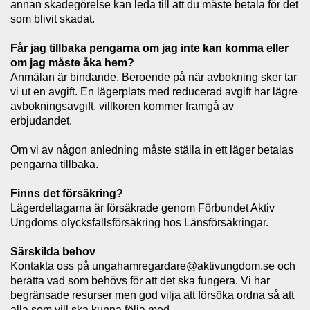
annan skadegörelse kan leda till att du måste betala för det
som blivit skadat.
Får jag tillbaka pengarna om jag inte kan komma eller
om jag måste åka hem?
Anmälan är bindande. Beroende på när avbokning sker tar
vi ut en avgift.
En lägerplats med reducerad avgift har lägre
avbokningsavgift, villkoren kommer framgå av
erbjudandet.
Om vi av någon anledning måste ställa in ett läger betalas
pengarna tillbaka.
Finns det försäkring?
Lägerdeltagarna är försäkrade genom Förbundet Aktiv
Ungdoms olycksfallsförsäkring hos Länsförsäkringar.
Särskilda behov
Kontakta oss på ungahamregardare@aktivungdom.se och
berätta vad som behövs för att det ska fungera. Vi har
begränsade resurser men god vilja att försöka ordna så att
alla som vill ska kunna följa med.