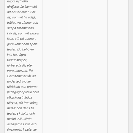
något nytt eller
fördjupa dig inom det
du älskar mest. För
dig som vill ha roligt,
träffa nya vänner och
skapa tillsammans.
För dig som vill skriva
låtar, stå på scenen,
göra konst och spela
teater! Du behöver
inte ha några
förkunskaper,
förbereda dig eller
vara scenvan. På
Scensommar får du
under ledning av
utbildade och erfarna
pedagoger prova flera
olika konstnärliga
uttryck, allt från sång,
musik och dans till
teater, skulptur och
måleri. Allt utifrån
deltagarnas vilja och
önskemål. I slutet av