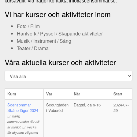
kursavgift, vid frågor kontakta info@scensommar.se.
Vi har kurser och aktiviteter inom
Foto / Film
Hantverk / Pyssel / Skapande aktiviteter
Musik / Instrument / Sång
Teater / Drama
Våra aktuella kurser och aktiviteter
Kurs
Var
När
Start
Scensommar
Scoutgården
Dagtid, ca 9-16
2024-07-
Skåne läger 2024
i Veberöd
29
En härlig
sommarvecka där allt
är möjligt. En vecka
för dig som vill prova