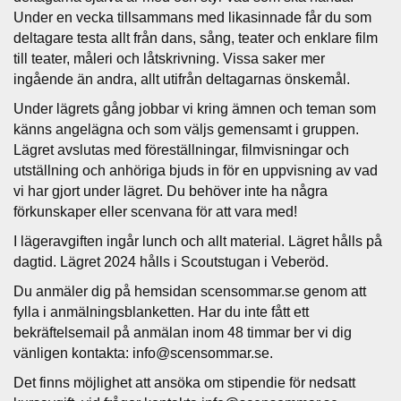
Under en vecka tillsammans med likasinnade får du som
deltagare testa allt från dans, sång, teater och enklare film
till teater, måleri och låtskrivning. Vissa saker mer
ingående än andra, allt utifrån deltagarnas önskemål.
Under lägrets gång jobbar vi kring ämnen och teman som
känns angelägna och som väljs gemensamt i gruppen.
Lägret avslutas med föreställningar, filmvisningar och
utställning och anhöriga bjuds in för en uppvisning av vad
vi har gjort under lägret. Du behöver inte ha några
förkunskaper eller scenvana för att vara med!
I lägeravgiften ingår lunch och allt material. Lägret hålls på
dagtid. Lägret 2024 hålls i Scoutstugan i Veberöd.
Du anmäler dig på hemsidan scensommar.se genom att
fylla i anmälningsblanketten. Har du inte fått ett
bekräftelsemail på anmälan inom 48 timmar ber vi dig
vänligen kontakta: info@scensommar.se.
Det finns möjlighet att ansöka om stipendie för nedsatt